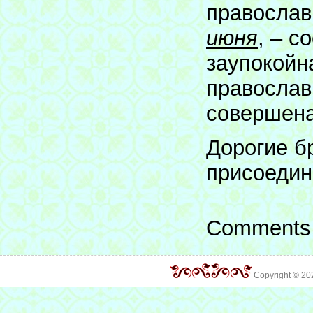
православ
июня
, – с
заупокойн
православ
совершена
Дорогие б
присоедин
Comments 
Copyright © 2