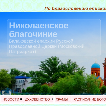
По благословению еписко
Николаевское
благочиние
Балаковской епархии Русской
Православной Церкви (Московский
Патриархат)
НОВОСТИ
ДУХОВЕНСТВО
ХРАМЫ
РАСПИСАНИЕ БОГ