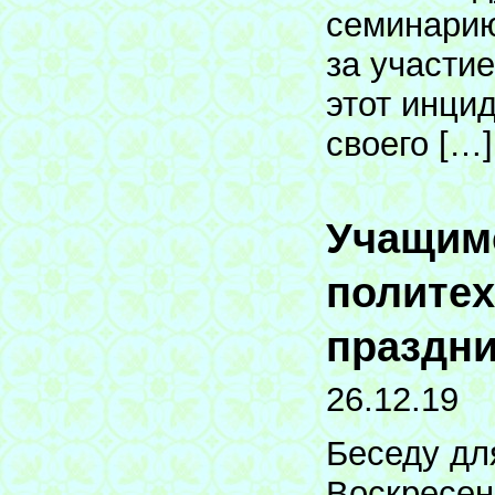
семинарию
за участи
этот инци
своего […]
Учащимс
политех
праздни
26.12.19
Беседу дл
Воскресен