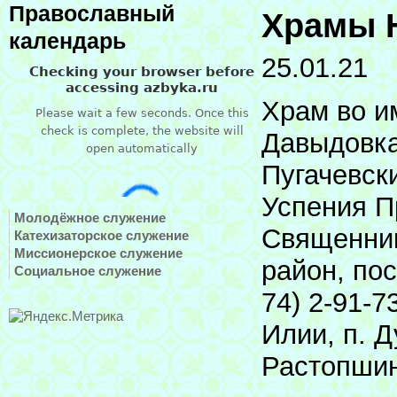
Православный
Храмы Н
календарь
25.01.21
Храм во и
Давыдовка
Пугачевск
Успения П
Молодёжное служение
Священник
Катехизаторское служение
Миссионерское служение
район, пос
Социальное служение
74) 2-91-
Илии, п. 
Растопшин