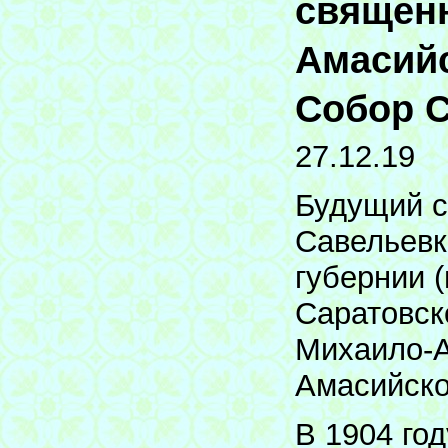
священ
Амасийс
Собор С
27.12.19
Будущий с
Савельевк
губернии 
Саратовск
Михаило-А
Амасийско
В 1904 го