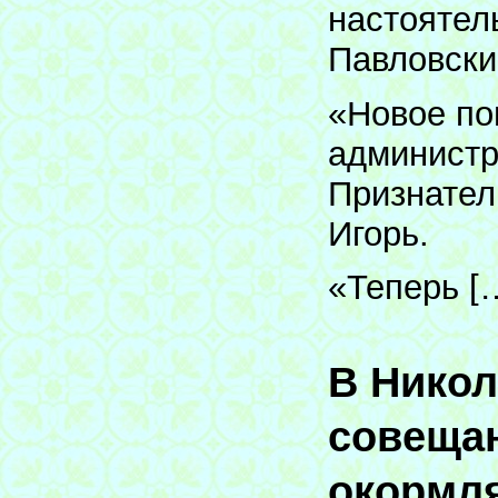
настоятел
Павловски
«Новое по
администр
Признател
Игорь.
«Теперь [
В Никол
совеща
окормл