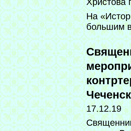
Христова г
На «Истор
большим в
Священн
меропри
контрте
Чеченск
17.12.19
Священник