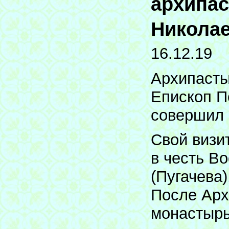
архипас
Николае
16.12.19
Архипасты
Епископ П
совершил 
Свой визи
в честь В
(Пугачева
После Арх
монастырь