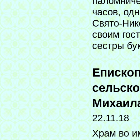
паломниче
часов, од
Свято-Ник
своим гос
сестры бу
Епископ
сельско
Михаил
22.11.18
Храм во и