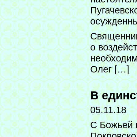
Пугачевск
осужденны
Священник
о воздейс
необходим
Олег […]
В единс
05.11.18
С Божьей 
Покровско