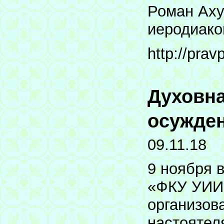
Роман Аху
иеродиако
http://prav
Духовна
осужде
09.11.18
9 ноября в
«ФКУ УИИ 
организов
настоятел