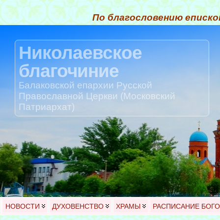
По благословению еписко
Николаевское
благочиние
Балаковской епархии Русской
Православной Церкви (Московский
Патриархат)
НОВОСТИ
ДУХОВЕНСТВО
ХРАМЫ
РАСПИСАНИЕ БОГ