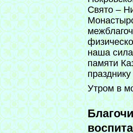
Свято – Н
Монастырс
межблагоч
физическо
наша сила
памяти Ка
празднику
Утром в м
Благочи
воспита