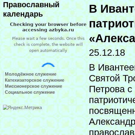
Православный
В Ивант
календарь
патриот
«Алекса
25.12.18
В Ивантее
Молодёжное служение
Святой Тр
Катехизаторское служение
Миссионерское служение
Петрова с
Социальное служение
патриотич
посвященн
Александра
православ