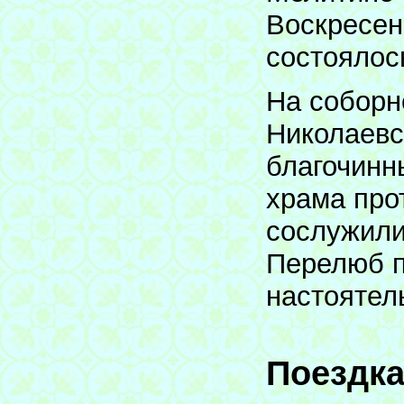
Воскресен
состоялос
На соборн
Николаевс
благочинн
храма про
сослужили
Перелюб п
настоятел
Поездка