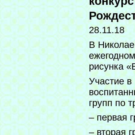
конкурс
Рождест
28.11.18
В Николае
ежегодном
рисунка «
Участие в
воспитанн
групп по 
– первая г
– вторая г